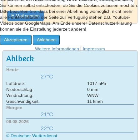
Sie können selbst entscheiden, ob Sie die Cookies zulassen möchten.
Bitte beachten Sie, dass bei einer Ablehnung womöglich nicht mehr
E-Mail senden
alle Funktionalitäten der Seite zur Verfügung stehen z.B. Youtube-
Videos oder GoogleMaps. Am Ende unserer Datenschutzerklärung
können sie die Einstellung jederzeit ändern!
Akzeptieren
Ablehnen
Weitere Informationen
|
Impressum
Ahlbeck
Heute
27°C
Luftdruck:
1017 hPa
Niederschlag:
0 mm
Windrichtung:
WNW
Geschwindigkeit:
11 km/h
Morgen
21°C
08.08.2026
22°C
© Deutscher Wetterdienst