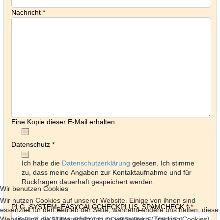
Nachricht
*
Eine Kopie dieser E-Mail erhalten
Datenschutz
*
Ich habe die
Datenschutzerklärung
gelesen. Ich stimme
zu, dass meine Angaben zur Kontaktaufnahme und für
Rückfragen dauerhaft gespeichert werden.
Wir benutzen Cookies
Wir nutzen Cookies auf unserer Website. Einige von ihnen sind
PLG_SYSTEM_EASYCALCCHECKPLUS_SPAMCHECK
*
essenziell für den Betrieb der Seite, während andere uns helfen, diese
Website und die Nutzererfahrung zu verbessern (Tracking Cookies).