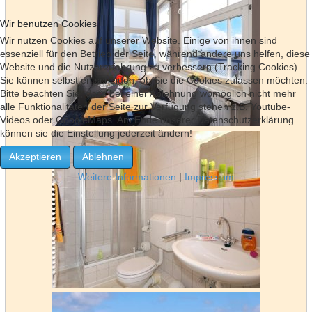
Wir benutzen Cookies
Wir nutzen Cookies auf unserer Website. Einige von ihnen sind
essenziell für den Betrieb der Seite, während andere uns helfen, diese
Website und die Nutzererfahrung zu verbessern (Tracking Cookies).
Sie können selbst entscheiden, ob Sie die Cookies zulassen möchten.
Bitte beachten Sie, dass bei einer Ablehnung womöglich nicht mehr
alle Funktionalitäten der Seite zur Verfügung stehen z.B. Youtube-
Videos oder GoogleMaps. Am Ende unserer Datenschutzerklärung
können sie die Einstellung jederzeit ändern!
Akzeptieren
Ablehnen
Weitere Informationen
|
Impressum