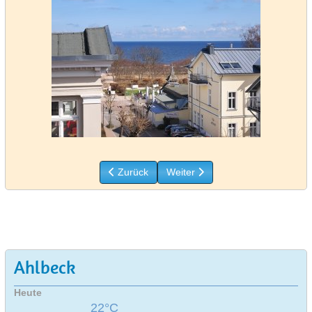
Vorheriger Beitrag: Ferienwohnung 33
Nächster Beitrag: Ferienwohnun
Zurück
Weiter
Ahlbeck
Heute
22°C