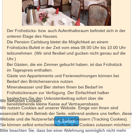
Der Frühstücks- bzw. auch Aufenthaltsraum befindet sich in der
unteren Etage des Hauses.
Die Pension Carlsburg bietet die Möglichkeit an einem
Frühstücks-Bufett in der Zeit vom etwa 08.00 Uhr bis 10.00 Uhr
teilzunehmen. (Wir sind flexibel und gucken nicht genau auf die
Uhr.)
Bei Gästen, die ein Zimmer gebucht haben, ist das Frühstück
im Tagespreis enthalten.
Gäste von Appartements und Ferienwohnungen können bei
Bedarf den Brötchenservice nutzen.
Mineralwasser und Bier stehen Ihnen bei Bedarf im
Frühstücksraum zur Verfügung. Der Einfachheit halber
begleichen Sie den Unkostenbeitrag sofort über die
Wir benutzen Cookies
bereitstehende kleine Kasse auf Vertrauensbasis.
Wir nutzen Cookies auf unserer Website. Einige von ihnen sind
essenziell für den Betrieb der Seite, während andere uns helfen, diese
Website und die Nutzererfahrung zu verbessern (Tracking Cookies).
Vorheriger Beitrag: Ferienwohnung 57
Zurück
Sie können selbst entscheiden, ob Sie die Cookies zulassen möchten.
Bitte beachten Sie, dass bei einer Ablehnung womöglich nicht mehr